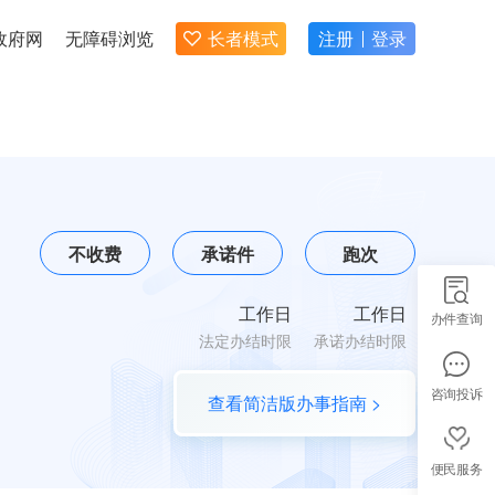
政府网
无障碍浏览
长者模式
注册
登录
不收费
承诺件
跑次
工作日
工作日
办件查询
法定办结时限
承诺办结时限
咨询投诉
查看简洁版办事指南 >
便民服务