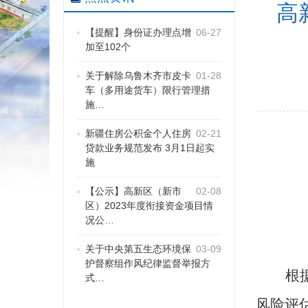
高
【提醒】身份证办理点增
06-27
加至102个
关于解除乌鲁木齐市皮卡
01-28
车（多用途货车）限行管理措
施…
新疆住房公积金个人住房
02-21
贷款业务规范发布 3月1日起实
施
【公示】高新区（新市
02-08
区）2023年度衔接资金项目情
况公…
关于中央第五生态环境保
03-09
护督察组作风纪律监督举报方
根
式…
风险评