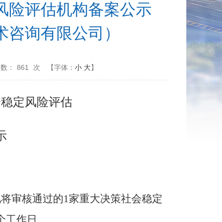
风险评估机构备案公示
术咨询有限公司）
次数：
861
次
【字体：
小
大
】
会稳定风险评估
示
现
将审核通过
的
1
家
重
大决策社会稳定
个工作日
。