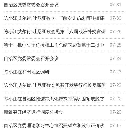
推动力 为建设社会主义现代化新疆提供坚强政治保障
研讨会中外嘉宾
自治区党委常委会召开会议
07-31
陈小江艾尔肯·吐尼亚孜“八一”前夕走访慰问驻疆部
07-30
队官兵和优抚对象
陈小江艾尔肯·吐尼亚孜会见第十八届欧洲外交官研
07-28
讨班一行
第十一批中央单位援疆工作总结表彰暨第十二批中
07-28
央单位援疆干部人才欢迎大会举行
自治区党委常委会召开会议
07-24
陈小江在和田地区调研
07-23
陈小江艾尔肯·吐尼亚孜会见新开发银行行长罗塞芙
07-22
陈小江在自治区推进常态化帮扶持续巩固拓展脱贫
07-20
攻坚成果工作会议上强调 扎实有力推进常态化精准帮扶 坚
新疆召开经济运行调度分析会
07-20
决守牢不发生规模性返贫致贫底线
自治区党委理论学习中心组召开树立和践行正确政
07-17