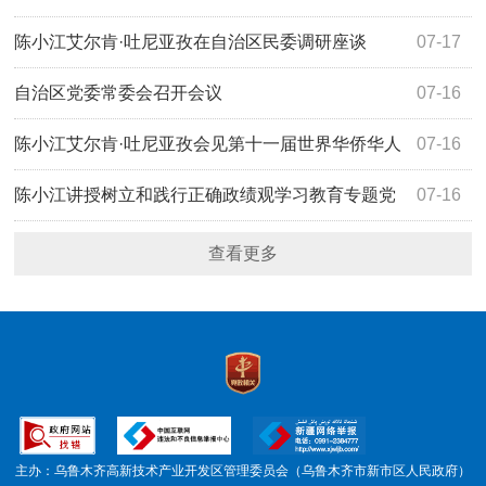
绩观学习教育专题调研成果交流会
陈小江艾尔肯·吐尼亚孜在自治区民委调研座谈
07-17
自治区党委常委会召开会议
07-16
陈小江艾尔肯·吐尼亚孜会见第十一届世界华侨华人
07-16
社团联谊大会代表参访团
陈小江讲授树立和践行正确政绩观学习教育专题党
07-16
课
查看更多
主办：乌鲁木齐高新技术产业开发区管理委员会（乌鲁木齐市新市区人民政府）