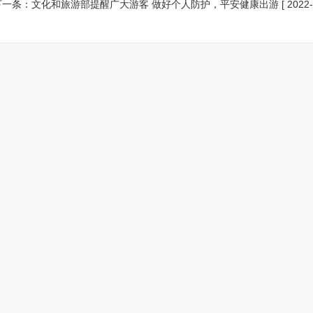
下一条：
文化和旅游部提醒广大游客 做好个人防护，平安健康出游
[ 2022-