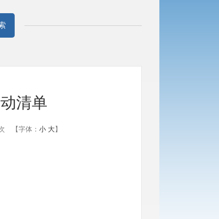
索
活动清单
次
【字体：
小
大
】