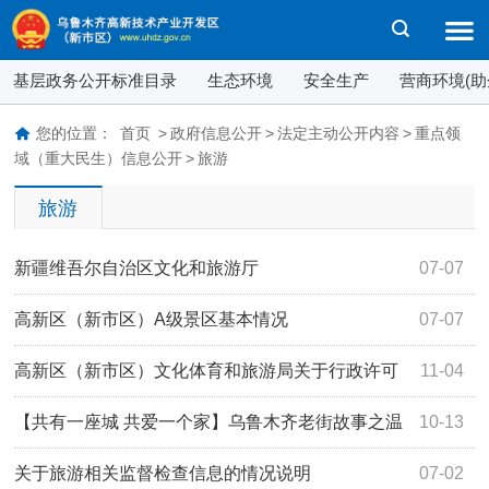
基层政务公开标准目录
生态环境
安全生产
营商环境(助
您的位置：
首页
>
政府信息公开
>
法定主动公开内容
>
重点领
域（重大民生）信息公开
>
旅游
旅游
新疆维吾尔自治区文化和旅游厅
07-07
高新区（新市区）A级景区基本情况
07-07
高新区（新市区）文化体育和旅游局关于行政许可
11-04
办理事项咨询电话的公示
【共有一座城 共爱一个家】乌鲁木齐老街故事之温
10-13
州街：烟火三百米，城长二十年
关于旅游相关监督检查信息的情况说明
07-02