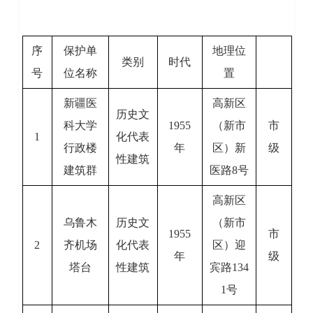
序
保护单
地理位
类别
时代
号
位名称
置
新疆医
高新区
历史文
科大学
1955
（新市
市
1
化代表
行政楼
年
区）新
级
性建筑
建筑群
医路8号
高新区
乌鲁木
历史文
（新市
1955
市
2
齐机场
化代表
区）迎
年
级
塔台
性建筑
宾路134
1号