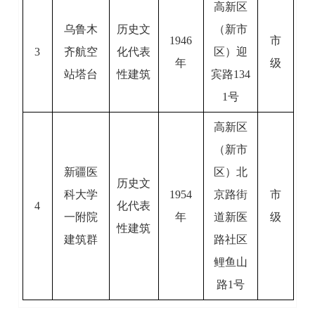
高新区
乌鲁木
历史文
（新市
1946
市
3
齐航空
化代表
区）迎
年
级
站塔台
性建筑
宾路134
1号
高新区
（新市
新疆医
区）北
历史文
科大学
1954
京路街
市
4
化代表
一附院
年
道新医
级
性建筑
建筑群
路社区
鲤鱼山
路1号