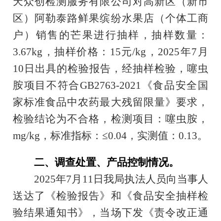
天众创检测服务有限公司对
高新区（新市
区）阿勒泰路鲜果缤纷水果店（个体工商
户）
销售的芒果进行抽样，抽样数量：
3.
67
kg，抽样价格：
15
元/kg，2025年
7
月
10日
出具的检验报告，经抽样检验，
噻虫
胺项目不符合GB2763-2021《食品安全国
家标准食品中农药最大残留限量》要求，
检验结论为不合格，检测项目：噻虫胺，
mg/kg，标准指标：≤0.0
4
，实测值：0.
13
。
二、
调查处置、产品控制情况。
2025年7月11日我局执法人员向当事人
送达了《检验报告》和《食品安全抽样检
验结果通知书》，当场下发《责令改正通