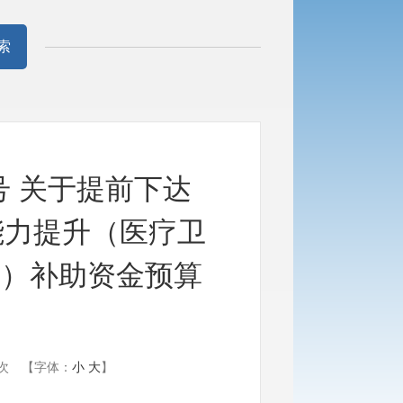
索
0号 关于提前下达
能力提升（医疗卫
金）补助资金预算
次
【字体：
小
大
】