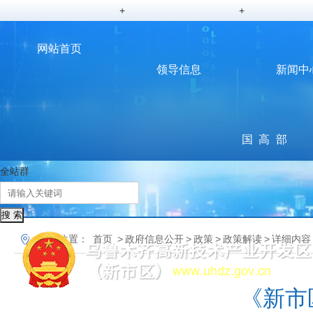
+
+
网站首页
领导信息
新闻中
国
高
部
全站群
务
新
门
院
要
动
您的位置：
首页
>
政府信息公开
>
政策
>
政策解读
>
详细内容
信
闻
态
《新市
息